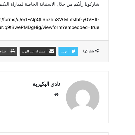
شاركونا رأيكم من خلال الاستبانة الخاصة لمباراة البكيرية والعدالة
om/forms/d/e/1FAIpQLSezhhSV6vlhtsIbf-yGVHfl-
Nq9tBwePMDgHig/viewform?embedded=true
شاركها
تويتر
مشاركة عبر البريد
طباع
نادي البكيرية
م
و
ق
ع
ا
ل