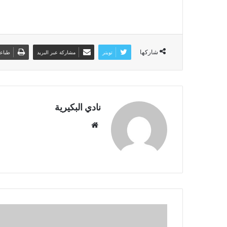
شاركها
تويتر
مشاركة عبر البريد
طباع
نادي البكيرية
م
و
ق
ع
ا
ل
و
ي
ب