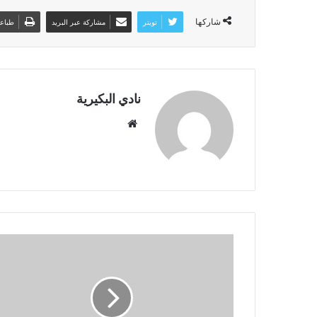
شاركها
تويتر
مشاركة عبر البريد
طباع
نادي البكيرية
م
و
ق
ع
ا
ل
و
ي
ب